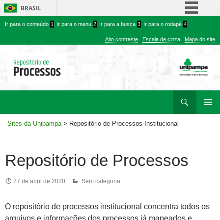
BRASIL
Ir
Ir
Simplifique!
Ir para o conteúdo
1
Ir para o menu
2
Ir para a busca
3
Ir para o rodapé
4
para
para
Comunica BR
Alto contraste
Escala de cinza
Mapa do site
conteúdo
menu
Participe
superior
Acesso à informação
Legislação
Ir
Pesquisar
Canais
para
MENU
rodapé
Sites da Unipampa
>
Repositório de Processos Institucional
PRINCI
Repositório de Processos
27 de abril de 2020
Sem categoria
O repositório de processos institucional concentra todos os
arquivos e informações dos processos já mapeados e